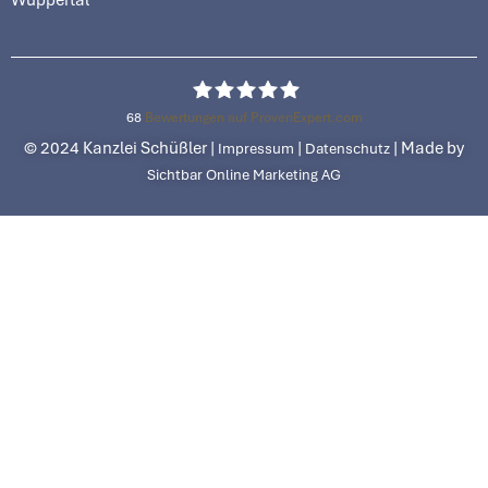
68
Bewertungen auf ProvenExpert.com
© 2024 Kanzlei Schüßler |
|
| Made by
Impressum
Datenschutz
Rechtsanwalt Sven
Sichtbar Online Marketing AG
Schüßler