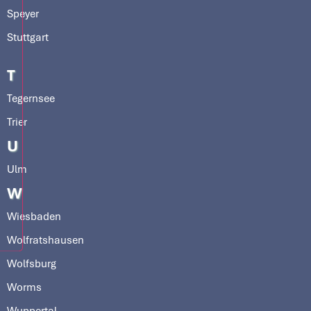
Speyer
Stuttgart
T
Tegernsee
Trier
U
Ulm
W
Wiesbaden
Wolfratshausen
Wolfsburg
Worms
Wuppertal