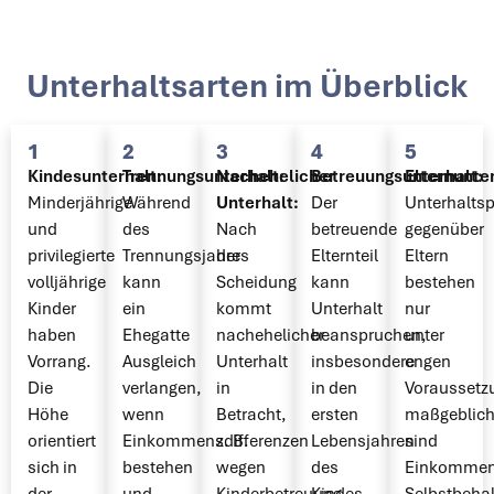
Unterhaltsarten im Überblick
1
2
3
4
5
Kindesunterhalt:
Trennungsunterhalt:
Nachehelicher
Betreuungsunterhalt:
Elternunter
Minderjährige
Während
Unterhalt:
Der
Unterhaltsp
und
des
Nach
betreuende
gegenüber
privilegierte
Trennungsjahres
der
Elternteil
Eltern
volljährige
kann
Scheidung
kann
bestehen
Kinder
ein
kommt
Unterhalt
nur
haben
Ehegatte
nachehelicher
beanspruchen,
unter
Vorrang.
Ausgleich
Unterhalt
insbesondere
engen
Die
verlangen,
in
in den
Voraussetz
Höhe
wenn
Betracht,
ersten
maßgeblic
orientiert
Einkommensdifferenzen
z. B.
Lebensjahren
sind
sich in
bestehen
wegen
des
Einkommen