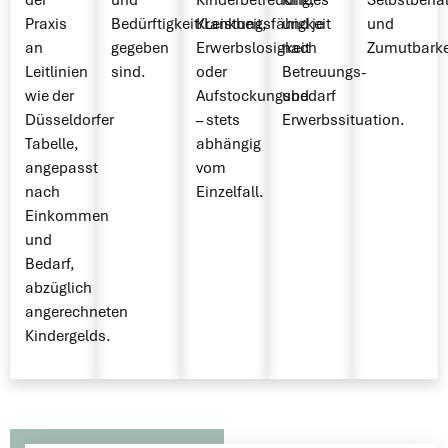
der
und
Kinderbetreuung,
Kindes
Selbstbehal
Praxis
Bedürftigkeit/Leistungsfähigkeit
Krankheit,
und je
und
an
gegeben
Erwerbslosigkeit
nach
Zumutbarke
Leitlinien
sind.
oder
Betreuungs-
wie der
Aufstockungsbedarf
und
Düsseldorfer
– stets
Erwerbssituation.
Tabelle,
abhängig
angepasst
vom
nach
Einzelfall.
Einkommen
und
Bedarf,
abzüglich
angerechneten
Kindergelds.