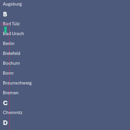
Augsburg
B
Bad Tülz
Bad Urach
Berlin
Bielefeld
Bochum
Bonn
Braunschweig
Bremen
C
Chemnitz
D