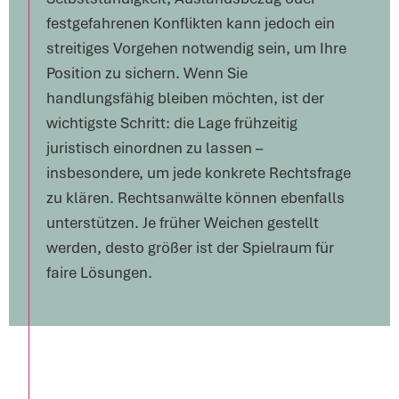
festgefahrenen Konflikten kann jedoch ein
streitiges Vorgehen notwendig sein, um Ihre
Position zu sichern. Wenn Sie
handlungsfähig bleiben möchten, ist der
wichtigste Schritt: die Lage frühzeitig
juristisch einordnen zu lassen –
insbesondere, um jede konkrete Rechtsfrage
zu klären. Rechtsanwälte können ebenfalls
unterstützen. Je früher Weichen gestellt
werden, desto größer ist der Spielraum für
faire Lösungen.