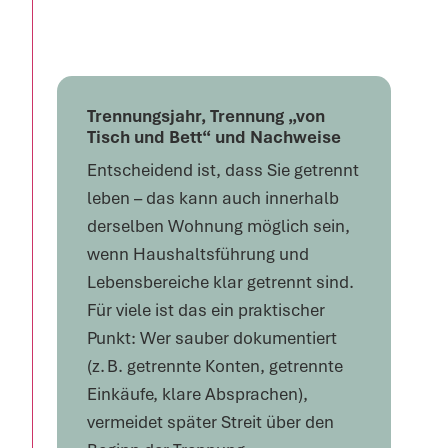
Trennungsjahr, Trennung „von
Tisch und Bett“ und Nachweise
Entscheidend ist, dass Sie getrennt
leben – das kann auch innerhalb
derselben Wohnung möglich sein,
wenn Haushaltsführung und
Lebensbereiche klar getrennt sind.
Für viele ist das ein praktischer
Punkt: Wer sauber dokumentiert
(z. B. getrennte Konten, getrennte
Einkäufe, klare Absprachen),
vermeidet später Streit über den