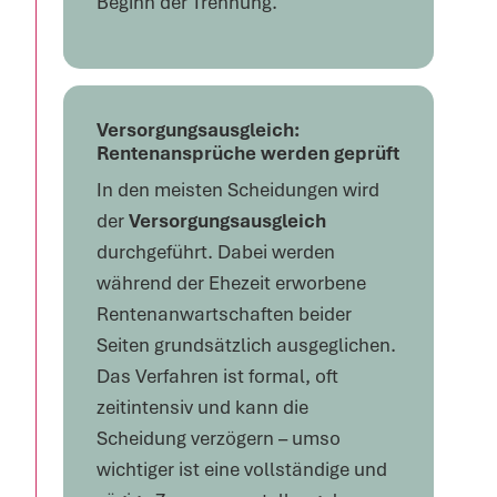
Beginn der Trennung.
Versorgungsausgleich:
Rentenansprüche werden geprüft
In den meisten Scheidungen wird
der
Versorgungsausgleich
durchgeführt. Dabei werden
während der Ehezeit erworbene
Rentenanwartschaften beider
Seiten grundsätzlich ausgeglichen.
Das Verfahren ist formal, oft
zeitintensiv und kann die
Scheidung verzögern – umso
wichtiger ist eine vollständige und