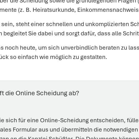
 über die Scheidung sowie die grundlegenden Fragen (z
umente (z. B. Heiratsurkunde, Einkommensnachweise
t sein, steht einer schnellen und unkomplizierten S
egleitet Sie dabei und sorgt dafür, dass alle Schri
uns noch heute, um sich unverbindlich beraten zu la
ck so einfach wie möglich zu gestalten.
ft die Online Scheidung ab?
e sich für eine Online-Scheidung entscheiden, fülle
itales Formular aus und übermitteln die notwendigen
gen an die Kanzlei Schüßler. Die Dokumente können