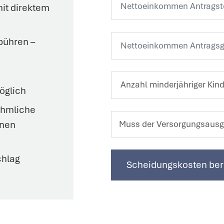
it direktem
bühren –
öglich
ehmliche
inen
Muss der Versorgungsausg
chlag
Scheidungskosten be