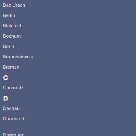
Bad Urach
Berlin
Bielefeld
Bochum
Bonn
Braunschweig
Bremen
C
Chemnitz
D
Dachau
Darmstadt
Dortmund