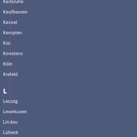
Karlsruhe
Kaufbeuren
Kassel
Kempten
Kiel
Konstanz
Köln
Krefeld
L
Leipzig
Leverkusen
Lindau
Lübeck