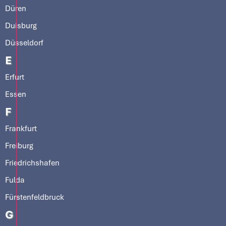
Düren
Duisburg
Düsseldorf
E
Erfurt
Essen
F
Frankfurt
Freiburg
Friedrichshafen
Fulda
Fürstenfeldbruck
G