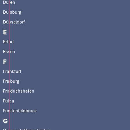
Düren
Duisburg
Düsseldorf
E
Erfurt
Essen
F
Frankfurt
Freiburg
Friedrichshafen
Fulda
Fürstenfeldbruck
G